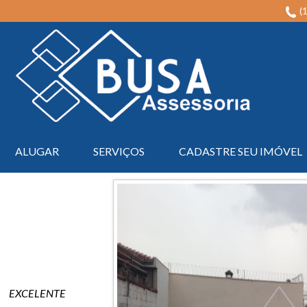
(
Imobiliária em Serrana na Região de Ribeirão Preto - Busa Assessoria
ALUGAR
SERVIÇOS
CADASTRE SEU IMÓVEL
EXCELENTE