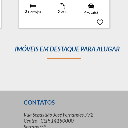
3
2
Dorm(s)
W.C
4
vaga(s)
IMÓVEIS EM DESTAQUE PARA ALUGAR
CONTATOS
Rua Sebastião José Fernandes,772
Centro - CEP: 14150000
Serrana/SP