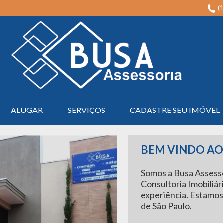
(
Imobiliária em Serrana na Região de Ribeirão Preto - Busa Assessoria
ALUGAR
SERVIÇOS
CADASTRE SEU IMÓVEL
BEM VINDO AO 
Somos a Busa Assessor
Consultoria Imobiliár
experiência. Estamos
de São Paulo.