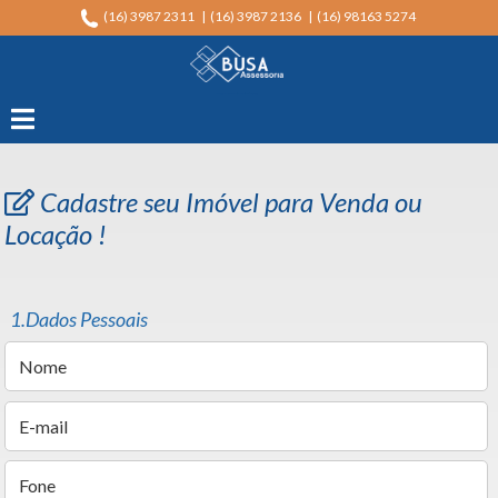
(16) 3987 2311 | (16) 3987 2136 | (16) 98163 5274
Imobiliária em Serrana na Região de Ribeirão Preto - Busa Assessoria
Cadastre seu Imóvel para Venda ou
Locação !
1.Dados Pessoais