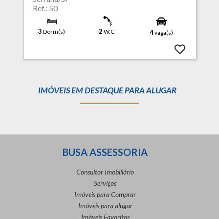
Ref.: 50
3
2
Dorm(s)
W.C
4
vaga(s)
IMÓVEIS EM DESTAQUE PARA ALUGAR
BUSA ASSESSORIA
Consultor Imobiliário
Serviços
Imóveis para Comprar
Imóveis para alugar
Imóveis Favoritos